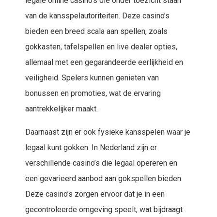
legale online casino’s die onder toezicht staan
van de kansspelautoriteiten. Deze casino’s
bieden een breed scala aan spellen, zoals
gokkasten, tafelspellen en live dealer opties,
allemaal met een gegarandeerde eerlijkheid en
veiligheid. Spelers kunnen genieten van
bonussen en promoties, wat de ervaring
aantrekkelijker maakt.
Daarnaast zijn er ook fysieke kansspelen waar je
legaal kunt gokken. In Nederland zijn er
verschillende casino’s die legaal opereren en
een gevarieerd aanbod aan gokspellen bieden.
Deze casino’s zorgen ervoor dat je in een
gecontroleerde omgeving speelt, wat bijdraagt