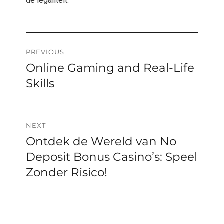
de legaliteit.
Post
PREVIOUS
Online Gaming and Real-Life
Previous
navigation
post:
Skills
NEXT
Ontdek de Wereld van No
Next
post:
Deposit Bonus Casino’s: Speel
Zonder Risico!