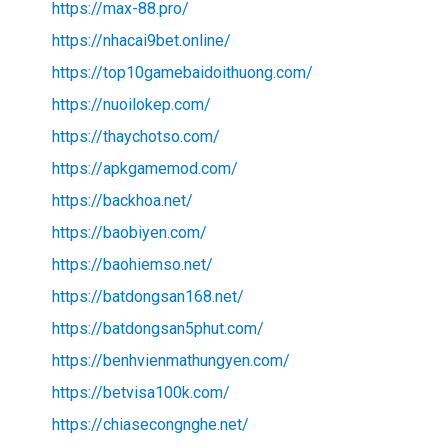
https://max-88.pro/
https://nhacai9bet.online/
https://top10gamebaidoithuong.com/
https://nuoilokep.com/
https://thaychotso.com/
https://apkgamemod.com/
https://backhoa.net/
https://baobiyen.com/
https://baohiemso.net/
https://batdongsan168.net/
https://batdongsan5phut.com/
https://benhvienmathungyen.com/
https://betvisa100k.com/
https://chiasecongnghe.net/