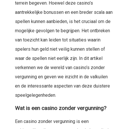
terrein begeven. Hoewel deze casino’s
aantrekkelijke bonussen en een breder scala aan
spellen kunnen aanbieden, is het cruciaal om de
mogelijke gevolgen te begrijpen. Het ontbreken
van toezicht kan leiden tot situaties waarin
spelers hun geld niet veilig kunnen stellen of
waar de spellen niet eerlijk zijn. In dit artikel
verkennen we de wereld van casino’s zonder
vergunning en geven we inzicht in de valkuilen
en de interessante aspecten van deze duistere
speelgelegenheden.
Wat is een casino zonder vergunning?
Een casino zonder vergunning is een