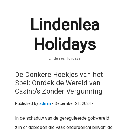
Lindenlea
Holidays
Lindenlea Holidays
De Donkere Hoekjes van het
Spel: Ontdek de Wereld van
Casino’s Zonder Vergunning
Published by
admin
-
December 21, 2024 -
In de schaduw van de gereguleerde gokwereld
zijn er gebieden die vaak onderbelicht blijven: de