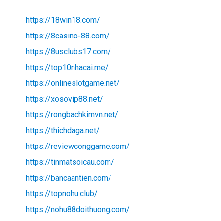
https://18win18.com/
https://8casino-88.com/
https://8usclubs17.com/
https://top10nhacai.me/
https://onlineslotgame.net/
https://xosovip88.net/
https://rongbachkimvn.net/
https://thichdaga.net/
https://reviewconggame.com/
https://tinmatsoicau.com/
https://bancaantien.com/
https://topnohu.club/
https://nohu88doithuong.com/