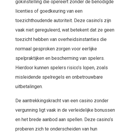
gokinstelling die opereert zonder de benodigde
licenties of goedkeuring van een
toezichthoudende autoriteit. Deze casino’s zijn
vaak niet gereguleerd, wat betekent dat ze geen
toezicht hebben van overheidsinstanties die
normaal gesproken zorgen voor eerlijke
spelpraktijken en bescherming van spelers.
Hierdoor kunnen spelers risico’s lopen, zoals
misleidende spelregels en onbetrouwbare
uitbetalingen.
De aantrekkingskracht van een casino zonder
vergunning ligt vaak in de verleidelijke bonussen
en het brede aanbod aan spellen. Deze casino’s
proberen zich te onderscheiden van hun