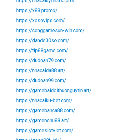
https://nhacaiuytin365.pro/
https://x88.promo/
https://xosovips.com/
https://conggamesun-win.com/
https://dande30so.com/
https://tip88game.com/
https://dudoan79.com/
https://nhacaida88.art/
https://dudoan99.com/
https://gamebaidoithuonguytin.art/
https://nhacaiku-bet.com/
https://gamebanca88.com/
https://gamenohu88.art/
https://gameslotviet.com/