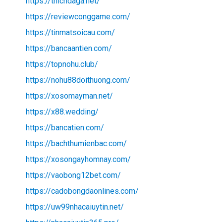
https://thichdaga.net/
https://reviewconggame.com/
https://tinmatsoicau.com/
https://bancaantien.com/
https://topnohu.club/
https://nohu88doithuong.com/
https://xosomayman.net/
https://x88.wedding/
https://bancatien.com/
https://bachthumienbac.com/
https://xosongayhomnay.com/
https://vaobong12bet.com/
https://cadobongdaonlines.com/
https://uw99nhacaiuytin.net/