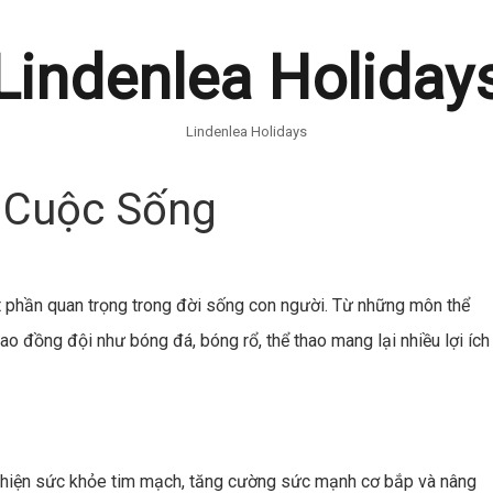
Lindenlea Holiday
Lindenlea Holidays
 Cuộc Sống
ột phần quan trọng trong đời sống con người. Từ những môn thể
ao đồng đội như bóng đá, bóng rổ, thể thao mang lại nhiều lợi ích
i thiện sức khỏe tim mạch, tăng cường sức mạnh cơ bắp và nâng