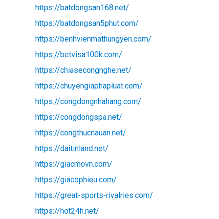
https://batdongsan168.net/
https://batdongsan5phut.com/
https://benhvienmathungyen.com/
https://betvisa100k.com/
https://chiasecongnghe.net/
https://chuyengiaphapluat.com/
https://congdongnhahang.com/
https://congdongspa.net/
https://congthucnauan.net/
https://daitinland.net/
https://giacmovn.com/
https://giacophieu.com/
https://great-sports-rivalries.com/
https://hot24h.net/