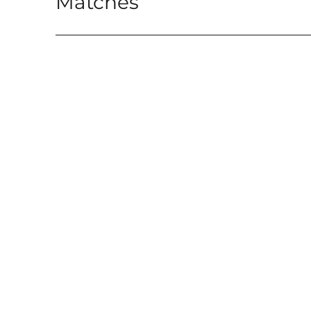
Matches