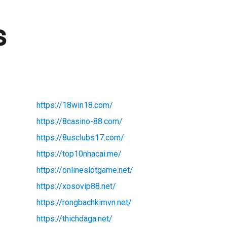
s
https://18win18.com/
https://8casino-88.com/
https://8usclubs17.com/
https://top10nhacai.me/
https://onlineslotgame.net/
https://xosovip88.net/
https://rongbachkimvn.net/
https://thichdaga.net/